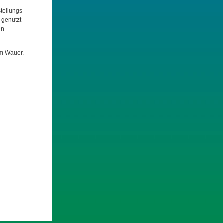
tellungs-
 genutzt
en
am Wauer.