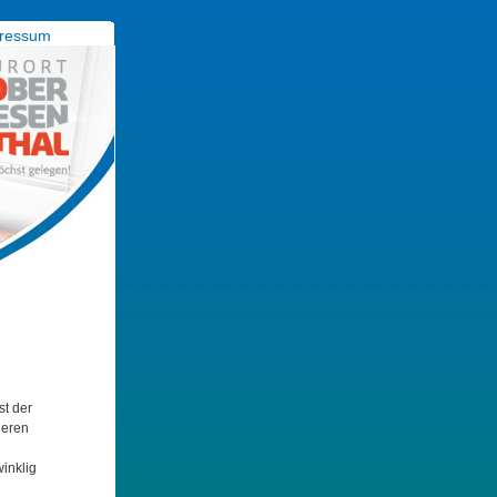
ressum
st der
neren
inklig