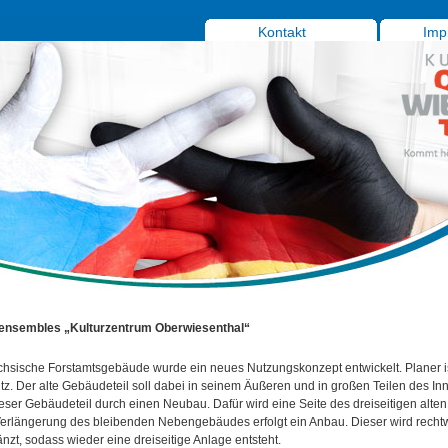
Kontakt
Imp
ensembles „Kulturzentrum Oberwiesenthal“
chsische Forstamtsgebäude wurde ein neues Nutzungskonzept entwickelt. Planer i
z. Der alte Gebäudeteil soll dabei in seinem Äußeren und in großen Teilen des In
ieser Gebäudeteil durch einen Neubau. Dafür wird eine Seite des dreiseitigen alten
erlängerung des bleibenden Nebengebäudes erfolgt ein Anbau. Dieser wird rechtw
zt, sodass wieder eine dreiseitige Anlage entsteht.